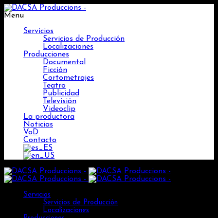
Menu
Servicios
Servicios de Producción
Localizaciones
Producciones
Documental
Ficción
Cortometrajes
Teatro
Publicidad
Televisión
Videoclip
La productora
Noticias
VoD
Contacto
Servicios
Servicios de Producción
Localizaciones