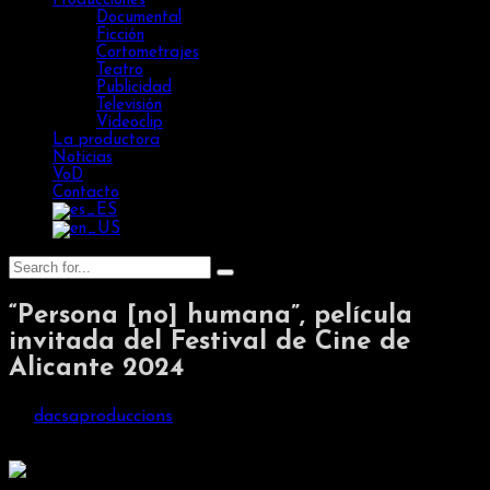
Producciones
Documental
Ficción
Cortometrajes
Teatro
Publicidad
Televisión
Videoclip
La productora
Noticias
VoD
Contacto
“Persona [no] humana”, película
invitada del Festival de Cine de
Alicante 2024
by
dacsaproduccions
/
mayo 10, 2024