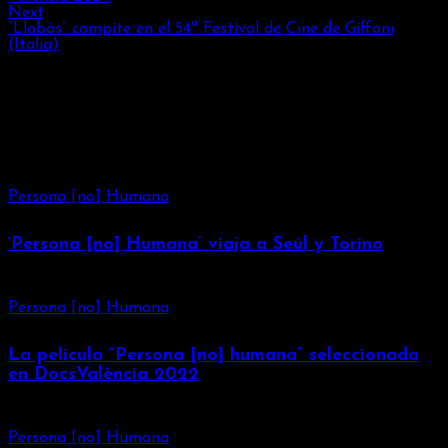
Next
“Llobàs” compite en el 54ª Festival de Cine de Giffoni
(Italia)
También te puede
interesar
Persona [no] Humana
‘Persona [no] Humana’ viaja a Seúl y Torino
Persona [no] Humana
La película “Persona [no] humana” seleccionada
en DocsValència 2022
Persona [no] Humana