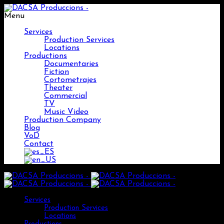
Menu
Services
Production Services
Locations
Productions
Documentaries
Fiction
Cortometrajes
Theater
Commercial
TV
Music Video
Production Company
Blog
VoD
Contact
Services
Production Services
Locations