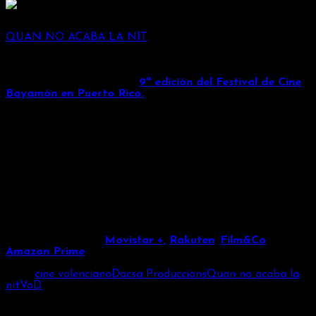
QUAN NO ACABA LA NIT
‘Quan no acaba la nit’
, película dirigida por
Óscar
Montón
, acaba de alzarse con el
Premio a la Mejor
Película de Ficción de la
9ª edición del Festival de Cine
Bayamón en Puerto Rico.
Producida por
Dacsa Produccions
and
Audiovisuales
Morvedre
, y protagonizada por
Sergio Castillo
,
Roberto
Hoyo, Álex Monterde y Alex Peral,
entre otros,
‘Quan no
acaba la nit’
, nos traslada a la Valencia de finales de los
años 80, donde un grupo de amigos de barrio se sumerge
en las interminables noches de fiesta en las discotecas de
la Ruta del Bakalao, donde la fiesta y sus riesgos
amenazan su amistad y hasta sus vidas. Una película que
revive el inicio de aquella legendaria “movida valenciana”.
La película está disponible en suscripción en diferentes
plataformas VoD:
Movistar +,
Rakuten
,
Film&Co
and
Amazon Prime
.
Tags:
cine valenciano
Dacsa Produccions
Quan no acaba la
nit
VoD
Share: